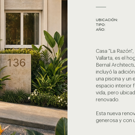
UBICACIÓN:
TIPO:
AÑO:
Casa "La Razón",
Vallarta, es el ho
Bernal Architectu
incluyó la adició
una piscina y un 
espacio interior 
vida, pero ubic
renovado.
Esta nueva renov
generosa y con u