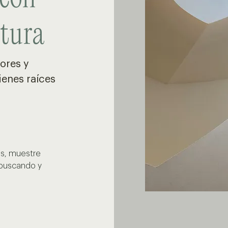
ctura
ores y
ienes raíces
os, muestre
á buscando y